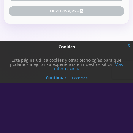
ПЕРЕГЛЯД RSS
x
Cookies
Esta página utiliza cookies y otras tecnologías para que
podamos mejorar su experiencia en nuestros sitios:
Más
información.
Continuar
Leer más
Авторське право © 2026 DiagonalHosting. Всі права
захищені.
Українська