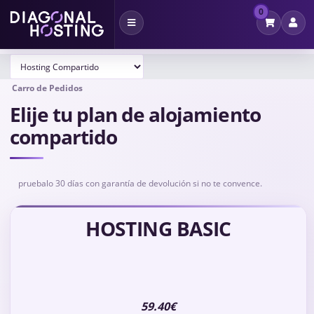
0
Alternar
Navegación
Carro de Pedidos
Elije tu plan de alojamiento
compartido
pruebalo 30 días con garantía de devolución si no te convence.
HOSTING BASIC
59.40€