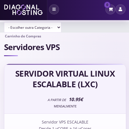
0
Alternar
navegação
Carrinho de Compras
Servidores VPS
SERVIDOR VIRTUAL LINUX
ESCALABLE (LXC)
10.95€
A PARTIR DE
MENSALMENTE
Servidor VPS ESCALABLE
Desde 1 vCORE a 16 vCores