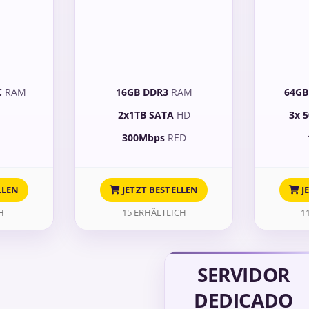
C
RAM
16GB DDR3
RAM
64GB
2x1TB SATA
HD
3x 
D
300Mbps
RED
LLEN
JETZT BESTELLEN
J
H
15 ERHÄLTLICH
1
SERVIDOR
DEDICADO