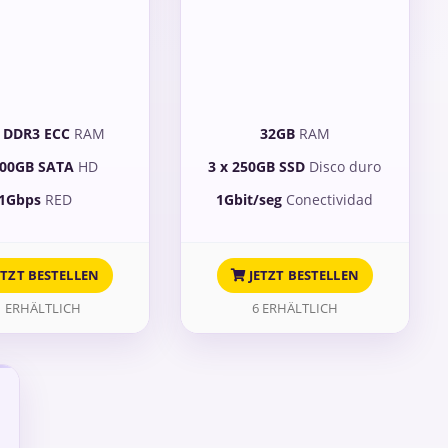
 DDR3 ECC
RAM
32GB
RAM
500GB SATA
HD
3 x 250GB SSD
Disco duro
1Gbps
RED
1Gbit/seg
Conectividad
ETZT BESTELLEN
JETZT BESTELLEN
1 ERHÄLTLICH
6 ERHÄLTLICH