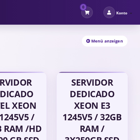
0
Konto
Menü anzeigen
ERVIDOR
SERVIDOR
DICADO
DEDICADO
TEL XEON
XEON E3
 1245V5 /
1245V5 / 32GB
B RAM /HD
RAM /