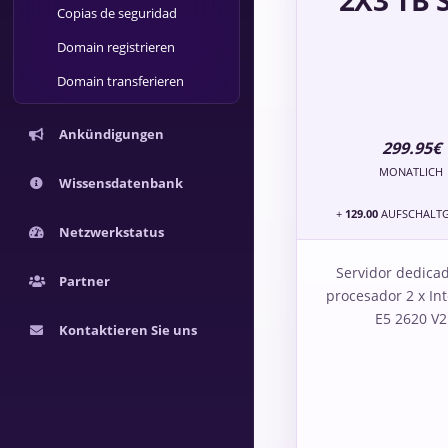
2X3 TB 
Copias de seguridad
Domain registrieren
Domain transferieren
Ankündigungen
299.95€
MONATLICH
Wissensdatenbank
+
129.00
AUFSCHALT
Netzwerkstatus
Servidor dedica
Partner
procesador 2 x In
E5 2620 V2
Kontaktieren Sie uns