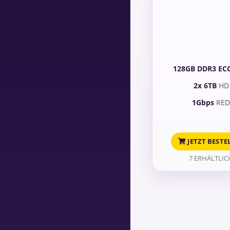
128GB DDR3 EC
2x 6TB
HD
1Gbps
RE
JETZT BESTE
7 ERHÄLTLIC