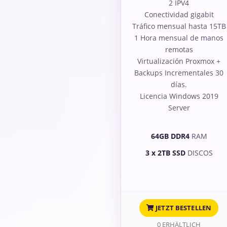
2 IPV4
Conectividad gigabit
Tráfico mensual hasta 15TB
1 Hora mensual de manos
remotas
Virtualización Proxmox +
Backups Incrementales 30
días.
Licencia Windows 2019
Server
64GB DDR4
RAM
3 x 2TB SSD
DISCOS
JETZT BESTELLEN
0 ERHÄLTLICH