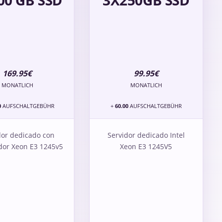
00 GB SSD
3X250GB SSD
169.95€
99.95€
MONATLICH
MONATLICH
0
AUFSCHALTGEBÜHR
+
60.00
AUFSCHALTGEBÜHR
dor dedicado con
Servidor dedicado Intel
dor Xeon E3 1245v5
Xeon E3 1245V5