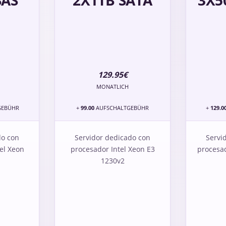
SAS
2X1TB SATA
3X5
129.95€
MONATLICH
GEBÜHR
+
99.00
AUFSCHALTGEBÜHR
+
129.0
do con
Servidor dedicado con
Servi
tel Xeon
procesador Intel Xeon E3
procesa
1230v2