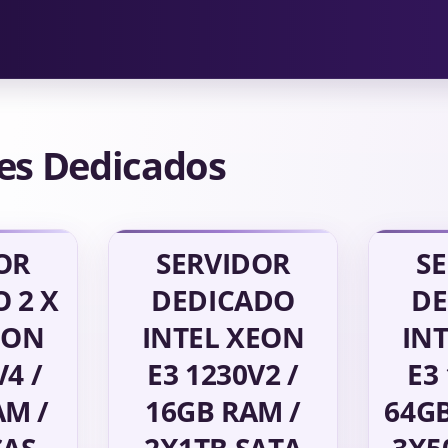
es Dedicados
OR
SERVIDOR
S
 2 X
DEDICADO
DE
EON
INTEL XEON
IN
V4 /
E3 1230V2 /
E3
AM /
16GB RAM /
64G