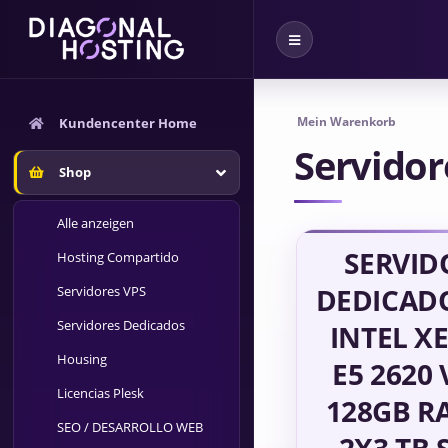
Navigation
ein-/ausblenden
Mein Warenkorb
Kundencenter Home
Servidor
Shop
Alle anzeigen
SERVID
Hosting Compartido
DEDICADO
Servidores VPS
Servidores Dedicados
INTEL X
Housing
E5 2620 
Licencias Plesk
128GB R
SEO / DESARROLLO WEB